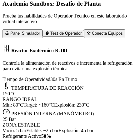
Academia Sandbox: Desafío de Planta
Prueba tus habilidades de Operador Técnico en este laboratorio
virtual interactivo
🕹️ Panel Simulador
🧠 Test de Operador
🛠️ Conecta Equipos
Reactor Exotérmico R-101
Controla la alimentación de reactivos e incrementa la refrigeración
para evitar una explosión térmica.
Tiempo de Operatividad
30
s En Turno
TEMPERATURA DE REACCIÓN
150
°C
RANGO IDEAL
Min: 80°C
Target: ~160°C
Explosión: 230°C
PRESIÓN INTERNA (MANÓMETRO)
25
Bar
ZONA ESTABLE
Vacío: 5 bar
Estable: ~25 bar
Explosión: 45 bar
Refrigerante Activo
50
%