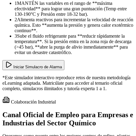
1
MANTÉN las variables en el rango de **máxima
efectividad** para lograr una gran puntuación (Temp entre
130-190°C y Presión entre 18-32 bar).
2
Alimenta reactivos para incrementar la velocidad de reacción
química. Esto **aumenta la presión y genera calor exotérmico
continuo**.
3
Sube el fluido refrigerante para **reducir rápidamente la
temperatura**. Si la presión entra en la zona roja de descarga
(>45 bar), **abre la purga de alivio inmediatamente** para
evitar un desastre catastrófico.
Iniciar Simulacro de Alarma
*Este simulador interactivo reproduce retos de nuestra metodología
eLearning adaptada. Matricúlate para acceder al temario oficial
completo, simulacros ilimitados y tutoría experta 1 a 1.
Colaboración Industrial
Canal Oficial de Empleo para
Empresas e
Industrias
del Sector Químico
Operamos como puente entre los mejores centros de refino, plantas