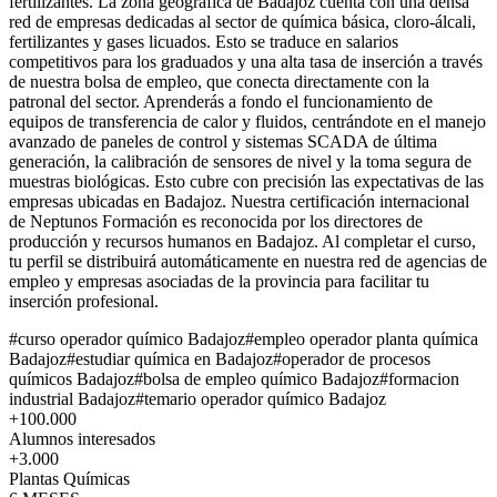
fertilizantes. La zona geográfica de Badajoz cuenta con una densa
red de empresas dedicadas al sector de química básica, cloro-álcali,
fertilizantes y gases licuados. Esto se traduce en salarios
competitivos para los graduados y una alta tasa de inserción a través
de nuestra bolsa de empleo, que conecta directamente con la
patronal del sector. Aprenderás a fondo el funcionamiento de
equipos de transferencia de calor y fluidos, centrándote en el manejo
avanzado de paneles de control y sistemas SCADA de última
generación, la calibración de sensores de nivel y la toma segura de
muestras biológicas. Esto cubre con precisión las expectativas de las
empresas ubicadas en Badajoz. Nuestra certificación internacional
de Neptunos Formación es reconocida por los directores de
producción y recursos humanos en Badajoz. Al completar el curso,
tu perfil se distribuirá automáticamente en nuestra red de agencias de
empleo y empresas asociadas de la provincia para facilitar tu
inserción profesional.
#
curso operador químico Badajoz
#
empleo operador planta química
Badajoz
#
estudiar química en Badajoz
#
operador de procesos
químicos Badajoz
#
bolsa de empleo químico Badajoz
#
formacion
industrial Badajoz
#
temario operador químico Badajoz
+100.000
Alumnos interesados
+3.000
Plantas Químicas