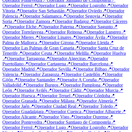
Operador
Pontevedra
📍
Operador
Santiago de Compostela
📍
Operador
Ferrol
📍
Operador
Lugo
📍
Operador
Logroño
📍
Operador
Vitoria
📍
Operador
San Sebastián
📍
Operador
Oviedo
📍
Operador
Palencia
📍
Operador
Salamanca
📍
Operador
Segovia
📍
Operador
Soria
📍
Operador
Zamora
📍
Operador
Badajoz
📍
Operador
Cáceres
📍
Operador
Elche
📍
Operador
Paterna
📍
Operador
Sagunto
📍
Operador
Torrelavega
📍
Operador
Reinosa
📍
Operador
Langreo
📍
Operador
Mieres
📍
Operador
Linares
📍
Operador
Ávila
📍
Operador
Palma de Mallorca
📍
Operador
Girona
📍
Operador
Lleida
📍
Operador
Las Palmas de Gran Canaria
📍
Operador
Santa Cruz de
Tenerife
📍
Operador
Ceuta
📍
Operador
Melilla
📍
Operador
Huelva
📍
Operador
Tarragona
📍
Operador
Algeciras
📍
Operador
Puertollano
📍
Operador
Cartagena
📍
Operador
Barcelona
📍
Operador
Madrid
📍
Operador
Sevilla
📍
Operador
Bilbao
📍
Operador
Valencia
📍
Operador
Zaragoza
📍
Operador
Castellón
📍
Operador
Gijón
📍
Operador
Santander
📍
Operador
A Coruña
📍
Operador
Valladolid
📍
Operador
Burgos
📍
Operador
Pamplona
📍
Operador
León
📍
Operador
Avilés
📍
Operador
Cádiz
📍
Operador
Murcia
📍
Operador
Huesca
📍
Operador
Teruel
📍
Operador
Córdoba
📍
Operador
Granada
📍
Operador
Málaga
📍
Operador
Almería
📍
Operador
Jaén
📍
Operador
Ciudad Real
📍
Operador
Toledo
📍
Operador
Guadalajara
📍
Operador
Cuenca
📍
Operador
Albacete
📍
Operador
Alicante
📍
Operador
Vigo
📍
Operador
Ourense
📍
Operador
Pontevedra
📍
Operador
Santiago de Compostela
📍
Operador
Ferrol
📍
Operador
Lugo
📍
Operador
Logroño
📍
Operador