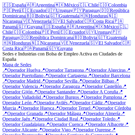
🇪🇸
España
🇦🇷
Argentina
🇲🇽
México
🇨🇱
Chile
🇨🇴
Colombia
🇵🇪
Perú
🇪🇨
Ecuador
🇺🇾
Uruguay
🇵🇾
Paraguay
🇩🇴
República
Dominicana
🇧🇴
Bolivia
🇬🇹
Guatemala
🇭🇳
Honduras
🇳🇮
Nicaragua
🇻🇪
Venezuela
🇸🇻
El Salvador
🇨🇷
Costa Rica
🇵🇦
Panamá
🇬🇾
Guyana
🇪🇸
España
🇦🇷
Argentina
🇲🇽
México
🇨🇱
Chile
🇨🇴
Colombia
🇵🇪
Perú
🇪🇨
Ecuador
🇺🇾
Uruguay
🇵🇾
Paraguay
🇩🇴
República Dominicana
🇧🇴
Bolivia
🇬🇹
Guatemala
🇭🇳
Honduras
🇳🇮
Nicaragua
🇻🇪
Venezuela
🇸🇻
El Salvador
🇨🇷
Costa Rica
🇵🇦
Panamá
🇬🇾
Guyana
Sedes e Industrias con Bolsa de Empleo Activa en Ciudades de
España
Mapa de Sedes
📍
Operador
Huelva
📍
Operador
Tarragona
📍
Operador
Algeciras
📍
Operador
Puertollano
📍
Operador
Cartagena
📍
Operador
Barcelona
📍
Operador
Madrid
📍
Operador
Sevilla
📍
Operador
Bilbao
📍
Operador
Valencia
📍
Operador
Zaragoza
📍
Operador
Castellón
📍
Operador
Gijón
📍
Operador
Santander
📍
Operador
A Coruña
📍
Operador
Valladolid
📍
Operador
Burgos
📍
Operador
Pamplona
📍
Operador
León
📍
Operador
Avilés
📍
Operador
Cádiz
📍
Operador
Murcia
📍
Operador
Huesca
📍
Operador
Teruel
📍
Operador
Córdoba
📍
Operador
Granada
📍
Operador
Málaga
📍
Operador
Almería
📍
Operador
Jaén
📍
Operador
Ciudad Real
📍
Operador
Toledo
📍
Operador
Guadalajara
📍
Operador
Cuenca
📍
Operador
Albacete
📍
Operador
Alicante
📍
Operador
Vigo
📍
Operador
Ourense
📍