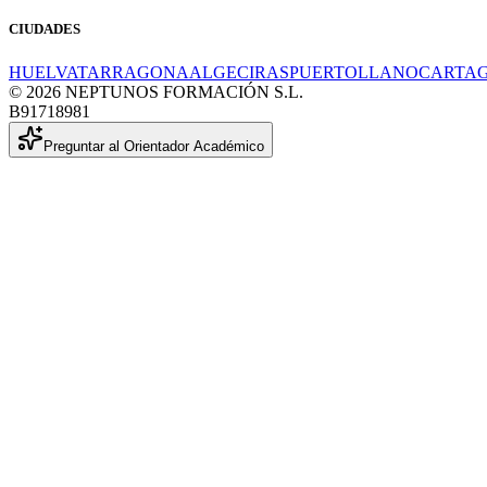
CIUDADES
HUELVA
TARRAGONA
ALGECIRAS
PUERTOLLANO
CARTA
© 2026 NEPTUNOS FORMACIÓN S.L.
B91718981
Preguntar al Orientador Académico