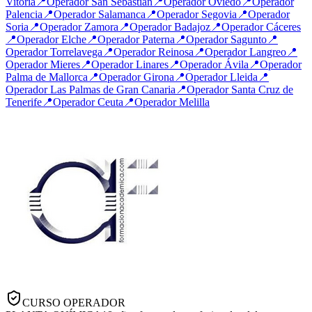
Vitoria
📍
Operador
San Sebastián
📍
Operador
Oviedo
📍
Operador
Palencia
📍
Operador
Salamanca
📍
Operador
Segovia
📍
Operador
Soria
📍
Operador
Zamora
📍
Operador
Badajoz
📍
Operador
Cáceres
📍
Operador
Elche
📍
Operador
Paterna
📍
Operador
Sagunto
📍
Operador
Torrelavega
📍
Operador
Reinosa
📍
Operador
Langreo
📍
Operador
Mieres
📍
Operador
Linares
📍
Operador
Ávila
📍
Operador
Palma de Mallorca
📍
Operador
Girona
📍
Operador
Lleida
📍
Operador
Las Palmas de Gran Canaria
📍
Operador
Santa Cruz de
Tenerife
📍
Operador
Ceuta
📍
Operador
Melilla
CURSO OPERADOR