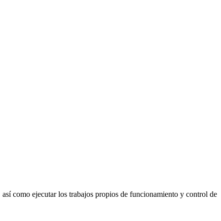
así como ejecutar los trabajos propios de funcionamiento y control de