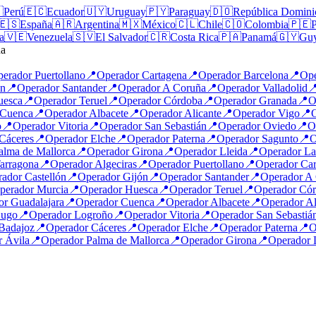

Perú
🇪🇨
Ecuador
🇺🇾
Uruguay
🇵🇾
Paraguay
🇩🇴
República Domini
🇪🇸
España
🇦🇷
Argentina
🇲🇽
México
🇨🇱
Chile
🇨🇴
Colombia
🇵🇪
a
🇻🇪
Venezuela
🇸🇻
El Salvador
🇨🇷
Costa Rica
🇵🇦
Panamá
🇬🇾
Gu
ña
perador
Puertollano
📍
Operador
Cartagena
📍
Operador
Barcelona
📍
Op
ón
📍
Operador
Santander
📍
Operador
A Coruña
📍
Operador
Valladolid

uesca
📍
Operador
Teruel
📍
Operador
Córdoba
📍
Operador
Granada
📍
O
Cuenca
📍
Operador
Albacete
📍
Operador
Alicante
📍
Operador
Vigo
📍
o
📍
Operador
Vitoria
📍
Operador
San Sebastián
📍
Operador
Oviedo
📍
O
Cáceres
📍
Operador
Elche
📍
Operador
Paterna
📍
Operador
Sagunto
📍
O
alma de Mallorca
📍
Operador
Girona
📍
Operador
Lleida
📍
Operador
La
arragona
📍
Operador
Algeciras
📍
Operador
Puertollano
📍
Operador
Car
rador
Castellón
📍
Operador
Gijón
📍
Operador
Santander
📍
Operador
A 
perador
Murcia
📍
Operador
Huesca
📍
Operador
Teruel
📍
Operador
Cór
or
Guadalajara
📍
Operador
Cuenca
📍
Operador
Albacete
📍
Operador
Al
ugo
📍
Operador
Logroño
📍
Operador
Vitoria
📍
Operador
San Sebastiá
Badajoz
📍
Operador
Cáceres
📍
Operador
Elche
📍
Operador
Paterna
📍
O
r
Ávila
📍
Operador
Palma de Mallorca
📍
Operador
Girona
📍
Operador