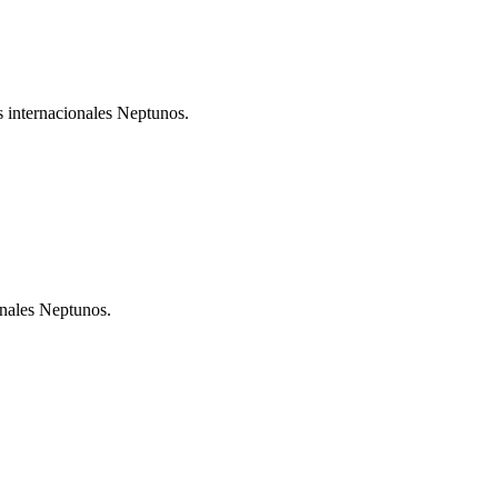
s internacionales Neptunos.
onales Neptunos.