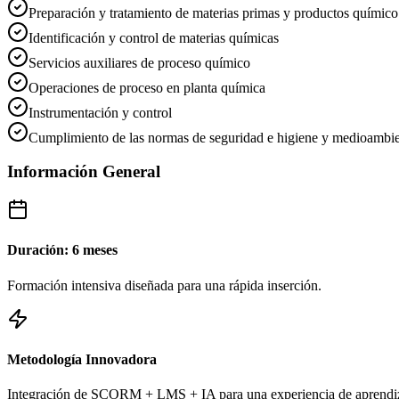
Preparación y tratamiento de materias primas y productos químico 
Identificación y control de materias químicas
Servicios auxiliares de proceso químico
Operaciones de proceso en planta química
Instrumentación y control
Cumplimiento de las normas de seguridad e higiene y medioambie
Información General
Duración: 6 meses
Formación intensiva diseñada para una rápida inserción.
Metodología Innovadora
Integración de SCORM + LMS + IA para una experiencia de aprendizaj