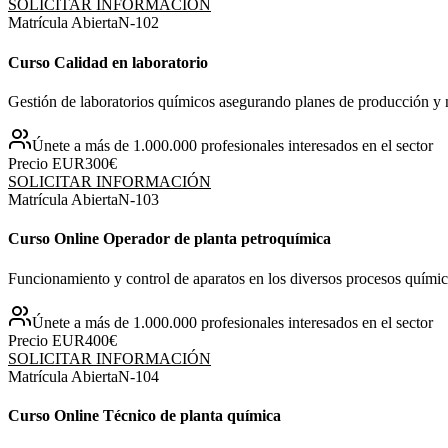
SOLICITAR INFORMACIÓN
Matrícula Abierta
N-
102
Curso Calidad en laboratorio
Gestión de laboratorios químicos asegurando planes de producción y 
Únete a más de 1.000.000 profesionales interesados en el sector
Precio EUR
300€
SOLICITAR INFORMACIÓN
Matrícula Abierta
N-
103
Curso Online Operador de planta petroquímica
Funcionamiento y control de aparatos en los diversos procesos químic
Únete a más de 1.000.000 profesionales interesados en el sector
Precio EUR
400€
SOLICITAR INFORMACIÓN
Matrícula Abierta
N-
104
Curso Online Técnico de planta química