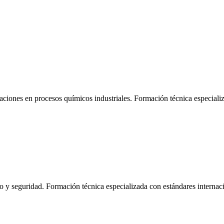
laciones en procesos químicos industriales. Formación técnica especial
o y seguridad. Formación técnica especializada con estándares internac