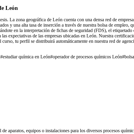
 de León
esis. La zona geográfica de León cuenta con una densa red de empresas d
uados y una alta tasa de inserción a través de nuestra bolsa de empleo, 
trándote en la interpretación de fichas de seguridad (FDS), el etiquetad
n las expectativas de las empresas ubicadas en León. Nuestra certifica
urso, tu perfil se distribuirá automáticamente en nuestra red de agenci
n
#
estudiar química en León
#
operador de procesos químicos León
#
bols
 de aparatos, equipos o instalaciones para los diversos procesos químic