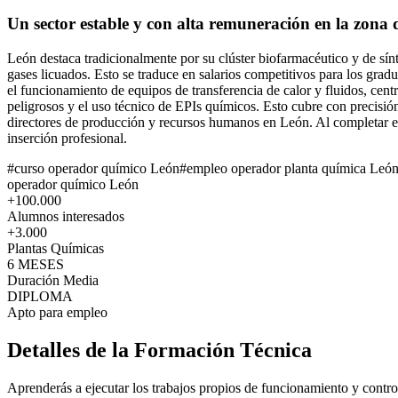
Un sector estable y con alta remuneración en la zona
León destaca tradicionalmente por su clúster biofarmacéutico y de sínt
gases licuados. Esto se traduce en salarios competitivos para los grad
el funcionamiento de equipos de transferencia de calor y fluidos, cen
peligrosos y el uso técnico de EPIs químicos. Esto cubre con precisió
directores de producción y recursos humanos en León. Al completar el c
inserción profesional.
#
curso operador químico León
#
empleo operador planta química Leó
operador químico León
+100.000
Alumnos interesados
+3.000
Plantas Químicas
6 MESES
Duración Media
DIPLOMA
Apto para empleo
Detalles de la Formación Técnica
Aprenderás a ejecutar los trabajos propios de funcionamiento y control