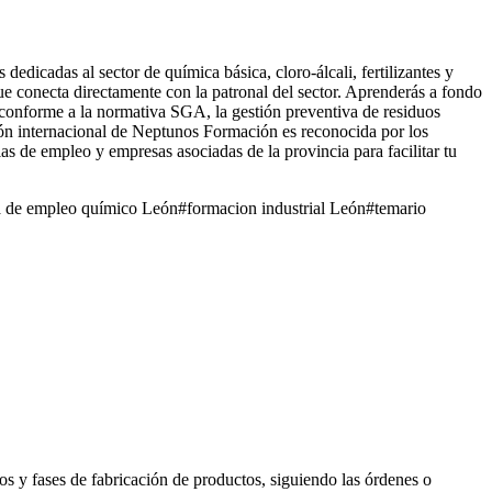
edicadas al sector de química básica, cloro-álcali, fertilizantes y
que conecta directamente con la patronal del sector. Aprenderás a fondo
o conforme a la normativa SGA, la gestión preventiva de residuos
ción internacional de Neptunos Formación es reconocida por los
as de empleo y empresas asociadas de la provincia para facilitar tu
a de empleo químico León
#
formacion industrial León
#
temario
os y fases de fabricación de productos, siguiendo las órdenes o