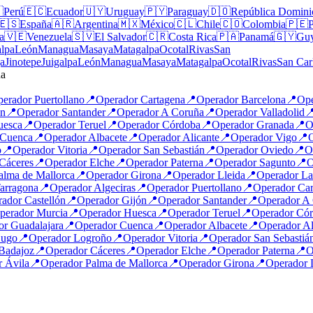

Perú
🇪🇨
Ecuador
🇺🇾
Uruguay
🇵🇾
Paraguay
🇩🇴
República Domini
🇪🇸
España
🇦🇷
Argentina
🇲🇽
México
🇨🇱
Chile
🇨🇴
Colombia
🇵🇪
a
🇻🇪
Venezuela
🇸🇻
El Salvador
🇨🇷
Costa Rica
🇵🇦
Panamá
🇬🇾
Gu
alpa
León
Managua
Masaya
Matagalpa
Ocotal
Rivas
San
ga
Jinotepe
Juigalpa
León
Managua
Masaya
Matagalpa
Ocotal
Rivas
San Car
ña
perador
Puertollano
📍
Operador
Cartagena
📍
Operador
Barcelona
📍
Op
ón
📍
Operador
Santander
📍
Operador
A Coruña
📍
Operador
Valladolid

uesca
📍
Operador
Teruel
📍
Operador
Córdoba
📍
Operador
Granada
📍
O
Cuenca
📍
Operador
Albacete
📍
Operador
Alicante
📍
Operador
Vigo
📍
o
📍
Operador
Vitoria
📍
Operador
San Sebastián
📍
Operador
Oviedo
📍
O
Cáceres
📍
Operador
Elche
📍
Operador
Paterna
📍
Operador
Sagunto
📍
O
alma de Mallorca
📍
Operador
Girona
📍
Operador
Lleida
📍
Operador
La
arragona
📍
Operador
Algeciras
📍
Operador
Puertollano
📍
Operador
Car
rador
Castellón
📍
Operador
Gijón
📍
Operador
Santander
📍
Operador
A 
perador
Murcia
📍
Operador
Huesca
📍
Operador
Teruel
📍
Operador
Cór
or
Guadalajara
📍
Operador
Cuenca
📍
Operador
Albacete
📍
Operador
Al
ugo
📍
Operador
Logroño
📍
Operador
Vitoria
📍
Operador
San Sebastiá
Badajoz
📍
Operador
Cáceres
📍
Operador
Elche
📍
Operador
Paterna
📍
O
r
Ávila
📍
Operador
Palma de Mallorca
📍
Operador
Girona
📍
Operador