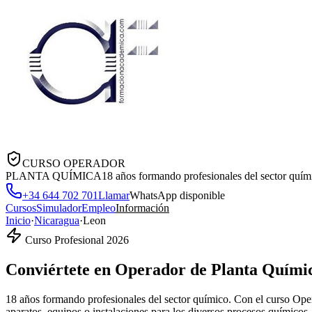
CURSO OPERADOR
PLANTA QUÍMICA
18 años formando profesionales del sector quím
+34 644 702 701
Llamar
WhatsApp disponible
Cursos
Simulador
Empleo
Información
Inicio
·
Nicaragua
·
Leon
Curso Profesional 2026
Conviértete en
Operador de Planta Quími
18 años formando profesionales del sector químico. Con el curso Oper
aparatos, equipos o instalaciones para los diversos procesos químicos.