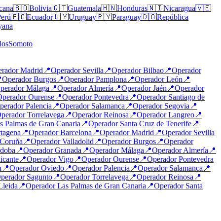
cana
🇧🇴
Bolivia
🇬🇹
Guatemala
🇭🇳
Honduras
🇳🇮
Nicaragua
🇻🇪
Perú
🇪🇨
Ecuador
🇺🇾
Uruguay
🇵🇾
Paraguay
🇩🇴
República
yana
los
Somoto
erador
Madrid
📍
Operador
Sevilla
📍
Operador
Bilbao
📍
Operador

Operador
Burgos
📍
Operador
Pamplona
📍
Operador
León
📍
perador
Málaga
📍
Operador
Almería
📍
Operador
Jaén
📍
Operador
Operador
Ourense
📍
Operador
Pontevedra
📍
Operador
Santiago de
perador
Palencia
📍
Operador
Salamanca
📍
Operador
Segovia
📍
perador
Torrelavega
📍
Operador
Reinosa
📍
Operador
Langreo
📍
s Palmas de Gran Canaria
📍
Operador
Santa Cruz de Tenerife
📍
tagena
📍
Operador
Barcelona
📍
Operador
Madrid
📍
Operador
Sevilla
Coruña
📍
Operador
Valladolid
📍
Operador
Burgos
📍
Operador
doba
📍
Operador
Granada
📍
Operador
Málaga
📍
Operador
Almería
📍
icante
📍
Operador
Vigo
📍
Operador
Ourense
📍
Operador
Pontevedra
n
📍
Operador
Oviedo
📍
Operador
Palencia
📍
Operador
Salamanca
📍
perador
Sagunto
📍
Operador
Torrelavega
📍
Operador
Reinosa
📍
Lleida
📍
Operador
Las Palmas de Gran Canaria
📍
Operador
Santa