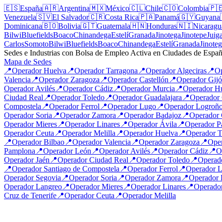
🇪🇸
España
🇦🇷
Argentina
🇲🇽
México
🇨🇱
Chile
🇨🇴
Colombia
🇵
Venezuela
🇸🇻
El Salvador
🇨🇷
Costa Rica
🇵🇦
Panamá
🇬🇾
Guyana
Dominicana
🇧🇴
Bolivia
🇬🇹
Guatemala
🇭🇳
Honduras
🇳🇮
Nicaragu
Bilwi
Bluefields
Boaco
Chinandega
Estelí
Granada
Jinotega
Jinotepe
Juig
Carlos
Somoto
Bilwi
Bluefields
Boaco
Chinandega
Estelí
Granada
Jinote
Sedes e Industrias con Bolsa de Empleo Activa en Ciudades de Espa
Mapa de Sedes
📍
Operador
Huelva
📍
Operador
Tarragona
📍
Operador
Algeciras
📍
O
Valencia
📍
Operador
Zaragoza
📍
Operador
Castellón
📍
Operador
Gij
Operador
Avilés
📍
Operador
Cádiz
📍
Operador
Murcia
📍
Operador
H
Ciudad Real
📍
Operador
Toledo
📍
Operador
Guadalajara
📍
Operador
Compostela
📍
Operador
Ferrol
📍
Operador
Lugo
📍
Operador
Logroñ
Operador
Soria
📍
Operador
Zamora
📍
Operador
Badajoz
📍
Operador
Operador
Mieres
📍
Operador
Linares
📍
Operador
Ávila
📍
Operador
P
Operador
Ceuta
📍
Operador
Melilla
📍
Operador
Huelva
📍
Operador
T
📍
Operador
Bilbao
📍
Operador
Valencia
📍
Operador
Zaragoza
📍
Ope
Pamplona
📍
Operador
León
📍
Operador
Avilés
📍
Operador
Cádiz
📍
O
Operador
Jaén
📍
Operador
Ciudad Real
📍
Operador
Toledo
📍
Operad
📍
Operador
Santiago de Compostela
📍
Operador
Ferrol
📍
Operador
L
Operador
Segovia
📍
Operador
Soria
📍
Operador
Zamora
📍
Operador
Operador
Langreo
📍
Operador
Mieres
📍
Operador
Linares
📍
Operado
Cruz de Tenerife
📍
Operador
Ceuta
📍
Operador
Melilla