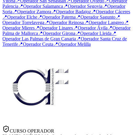
Vitoria
📍
Operador
San Sebastián
📍
Operador
Oviedo
📍
Operador
Palencia
📍
Operador
Salamanca
📍
Operador
Segovia
📍
Operador
Soria
📍
Operador
Zamora
📍
Operador
Badajoz
📍
Operador
Cáceres
📍
Operador
Elche
📍
Operador
Paterna
📍
Operador
Sagunto
📍
Operador
Torrelavega
📍
Operador
Reinosa
📍
Operador
Langreo
📍
Operador
Mieres
📍
Operador
Linares
📍
Operador
Ávila
📍
Operador
Palma de Mallorca
📍
Operador
Girona
📍
Operador
Lleida
📍
Operador
Las Palmas de Gran Canaria
📍
Operador
Santa Cruz de
Tenerife
📍
Operador
Ceuta
📍
Operador
Melilla
CURSO OPERADOR