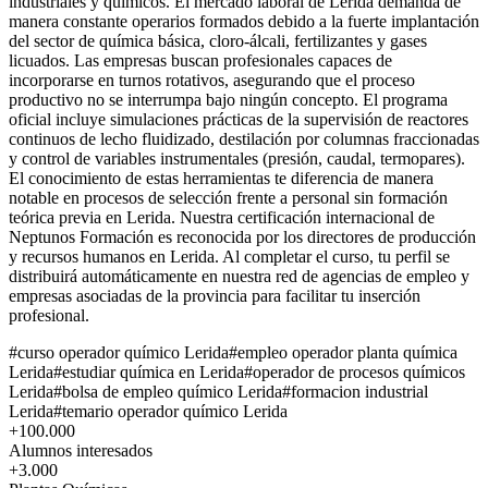
industriales y químicos. El mercado laboral de Lerida demanda de
manera constante operarios formados debido a la fuerte implantación
del sector de química básica, cloro-álcali, fertilizantes y gases
licuados. Las empresas buscan profesionales capaces de
incorporarse en turnos rotativos, asegurando que el proceso
productivo no se interrumpa bajo ningún concepto. El programa
oficial incluye simulaciones prácticas de la supervisión de reactores
continuos de lecho fluidizado, destilación por columnas fraccionadas
y control de variables instrumentales (presión, caudal, termopares).
El conocimiento de estas herramientas te diferencia de manera
notable en procesos de selección frente a personal sin formación
teórica previa en Lerida. Nuestra certificación internacional de
Neptunos Formación es reconocida por los directores de producción
y recursos humanos en Lerida. Al completar el curso, tu perfil se
distribuirá automáticamente en nuestra red de agencias de empleo y
empresas asociadas de la provincia para facilitar tu inserción
profesional.
#
curso operador químico Lerida
#
empleo operador planta química
Lerida
#
estudiar química en Lerida
#
operador de procesos químicos
Lerida
#
bolsa de empleo químico Lerida
#
formacion industrial
Lerida
#
temario operador químico Lerida
+100.000
Alumnos interesados
+3.000