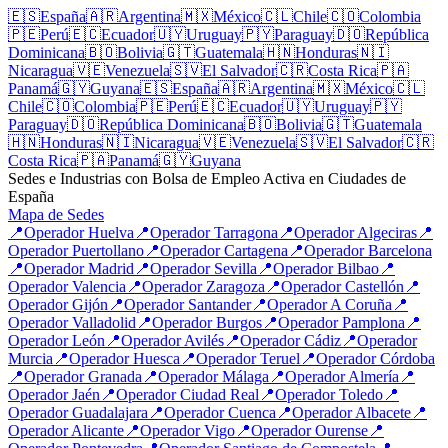
🇪🇸
España
🇦🇷
Argentina
🇲🇽
México
🇨🇱
Chile
🇨🇴
Colombia
🇵🇪
Perú
🇪🇨
Ecuador
🇺🇾
Uruguay
🇵🇾
Paraguay
🇩🇴
República
Dominicana
🇧🇴
Bolivia
🇬🇹
Guatemala
🇭🇳
Honduras
🇳🇮
Nicaragua
🇻🇪
Venezuela
🇸🇻
El Salvador
🇨🇷
Costa Rica
🇵🇦
Panamá
🇬🇾
Guyana
🇪🇸
España
🇦🇷
Argentina
🇲🇽
México
🇨🇱
Chile
🇨🇴
Colombia
🇵🇪
Perú
🇪🇨
Ecuador
🇺🇾
Uruguay
🇵🇾
Paraguay
🇩🇴
República Dominicana
🇧🇴
Bolivia
🇬🇹
Guatemala
🇭🇳
Honduras
🇳🇮
Nicaragua
🇻🇪
Venezuela
🇸🇻
El Salvador
🇨🇷
Costa Rica
🇵🇦
Panamá
🇬🇾
Guyana
Sedes e Industrias con Bolsa de Empleo Activa en Ciudades de
España
Mapa de Sedes
📍
Operador
Huelva
📍
Operador
Tarragona
📍
Operador
Algeciras
📍
Operador
Puertollano
📍
Operador
Cartagena
📍
Operador
Barcelona
📍
Operador
Madrid
📍
Operador
Sevilla
📍
Operador
Bilbao
📍
Operador
Valencia
📍
Operador
Zaragoza
📍
Operador
Castellón
📍
Operador
Gijón
📍
Operador
Santander
📍
Operador
A Coruña
📍
Operador
Valladolid
📍
Operador
Burgos
📍
Operador
Pamplona
📍
Operador
León
📍
Operador
Avilés
📍
Operador
Cádiz
📍
Operador
Murcia
📍
Operador
Huesca
📍
Operador
Teruel
📍
Operador
Córdoba
📍
Operador
Granada
📍
Operador
Málaga
📍
Operador
Almería
📍
Operador
Jaén
📍
Operador
Ciudad Real
📍
Operador
Toledo
📍
Operador
Guadalajara
📍
Operador
Cuenca
📍
Operador
Albacete
📍
Operador
Alicante
📍
Operador
Vigo
📍
Operador
Ourense
📍