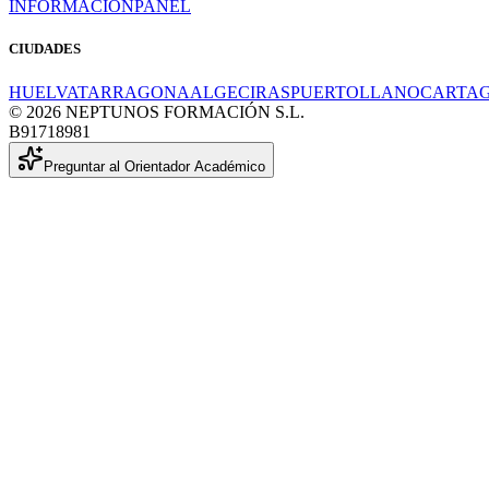
INFORMACIÓN
PANEL
CIUDADES
HUELVA
TARRAGONA
ALGECIRAS
PUERTOLLANO
CARTA
© 2026 NEPTUNOS FORMACIÓN S.L.
B91718981
Preguntar al Orientador Académico