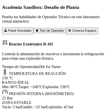
Academia Sandbox: Desafío de Planta
Prueba tus habilidades de Operador Técnico en este laboratorio
virtual interactivo
🕹️ Panel Simulador
🧠 Test de Operador
🛠️ Conecta Equipos
Reactor Exotérmico R-101
Controla la alimentación de reactivos e incrementa la refrigeración
para evitar una explosión térmica.
Tiempo de Operatividad
30
s En Turno
TEMPERATURA DE REACCIÓN
150
°C
RANGO IDEAL
Min: 80°C
Target: ~160°C
Explosión: 230°C
PRESIÓN INTERNA (MANÓMETRO)
25
Bar
ZONA ESTABLE
Vacío: 5 bar
Estable: ~25 bar
Explosión: 45 bar