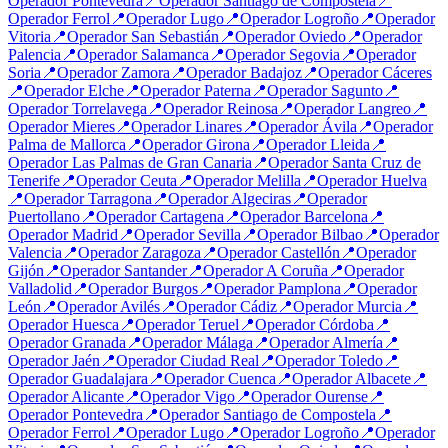
Operador
Pontevedra
📍
Operador
Santiago de Compostela
📍
Operador
Ferrol
📍
Operador
Lugo
📍
Operador
Logroño
📍
Operador
Vitoria
📍
Operador
San Sebastián
📍
Operador
Oviedo
📍
Operador
Palencia
📍
Operador
Salamanca
📍
Operador
Segovia
📍
Operador
Soria
📍
Operador
Zamora
📍
Operador
Badajoz
📍
Operador
Cáceres
📍
Operador
Elche
📍
Operador
Paterna
📍
Operador
Sagunto
📍
Operador
Torrelavega
📍
Operador
Reinosa
📍
Operador
Langreo
📍
Operador
Mieres
📍
Operador
Linares
📍
Operador
Ávila
📍
Operador
Palma de Mallorca
📍
Operador
Girona
📍
Operador
Lleida
📍
Operador
Las Palmas de Gran Canaria
📍
Operador
Santa Cruz de
Tenerife
📍
Operador
Ceuta
📍
Operador
Melilla
📍
Operador
Huelva
📍
Operador
Tarragona
📍
Operador
Algeciras
📍
Operador
Puertollano
📍
Operador
Cartagena
📍
Operador
Barcelona
📍
Operador
Madrid
📍
Operador
Sevilla
📍
Operador
Bilbao
📍
Operador
Valencia
📍
Operador
Zaragoza
📍
Operador
Castellón
📍
Operador
Gijón
📍
Operador
Santander
📍
Operador
A Coruña
📍
Operador
Valladolid
📍
Operador
Burgos
📍
Operador
Pamplona
📍
Operador
León
📍
Operador
Avilés
📍
Operador
Cádiz
📍
Operador
Murcia
📍
Operador
Huesca
📍
Operador
Teruel
📍
Operador
Córdoba
📍
Operador
Granada
📍
Operador
Málaga
📍
Operador
Almería
📍
Operador
Jaén
📍
Operador
Ciudad Real
📍
Operador
Toledo
📍
Operador
Guadalajara
📍
Operador
Cuenca
📍
Operador
Albacete
📍
Operador
Alicante
📍
Operador
Vigo
📍
Operador
Ourense
📍
Operador
Pontevedra
📍
Operador
Santiago de Compostela
📍
Operador
Ferrol
📍
Operador
Lugo
📍
Operador
Logroño
📍
Operador