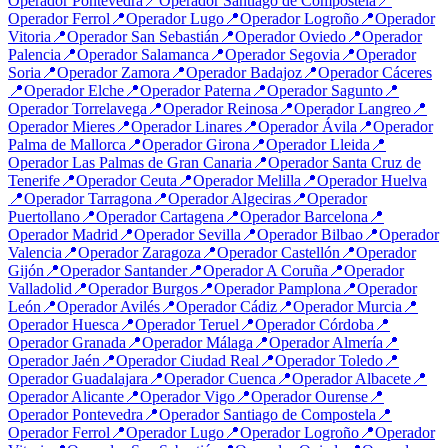
Operador
Pontevedra
📍
Operador
Santiago de Compostela
📍
Operador
Ferrol
📍
Operador
Lugo
📍
Operador
Logroño
📍
Operador
Vitoria
📍
Operador
San Sebastián
📍
Operador
Oviedo
📍
Operador
Palencia
📍
Operador
Salamanca
📍
Operador
Segovia
📍
Operador
Soria
📍
Operador
Zamora
📍
Operador
Badajoz
📍
Operador
Cáceres
📍
Operador
Elche
📍
Operador
Paterna
📍
Operador
Sagunto
📍
Operador
Torrelavega
📍
Operador
Reinosa
📍
Operador
Langreo
📍
Operador
Mieres
📍
Operador
Linares
📍
Operador
Ávila
📍
Operador
Palma de Mallorca
📍
Operador
Girona
📍
Operador
Lleida
📍
Operador
Las Palmas de Gran Canaria
📍
Operador
Santa Cruz de
Tenerife
📍
Operador
Ceuta
📍
Operador
Melilla
📍
Operador
Huelva
📍
Operador
Tarragona
📍
Operador
Algeciras
📍
Operador
Puertollano
📍
Operador
Cartagena
📍
Operador
Barcelona
📍
Operador
Madrid
📍
Operador
Sevilla
📍
Operador
Bilbao
📍
Operador
Valencia
📍
Operador
Zaragoza
📍
Operador
Castellón
📍
Operador
Gijón
📍
Operador
Santander
📍
Operador
A Coruña
📍
Operador
Valladolid
📍
Operador
Burgos
📍
Operador
Pamplona
📍
Operador
León
📍
Operador
Avilés
📍
Operador
Cádiz
📍
Operador
Murcia
📍
Operador
Huesca
📍
Operador
Teruel
📍
Operador
Córdoba
📍
Operador
Granada
📍
Operador
Málaga
📍
Operador
Almería
📍
Operador
Jaén
📍
Operador
Ciudad Real
📍
Operador
Toledo
📍
Operador
Guadalajara
📍
Operador
Cuenca
📍
Operador
Albacete
📍
Operador
Alicante
📍
Operador
Vigo
📍
Operador
Ourense
📍
Operador
Pontevedra
📍
Operador
Santiago de Compostela
📍
Operador
Ferrol
📍
Operador
Lugo
📍
Operador
Logroño
📍
Operador