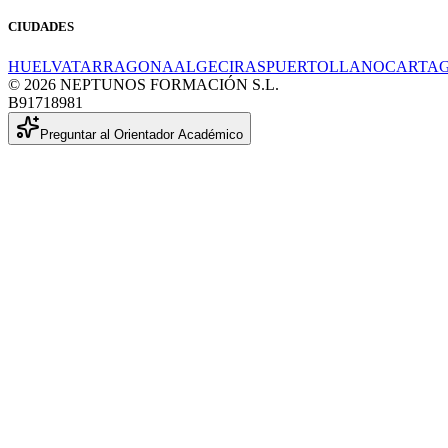
CIUDADES
HUELVA
TARRAGONA
ALGECIRAS
PUERTOLLANO
CARTA
© 2026 NEPTUNOS FORMACIÓN S.L.
B91718981
Preguntar al Orientador Académico