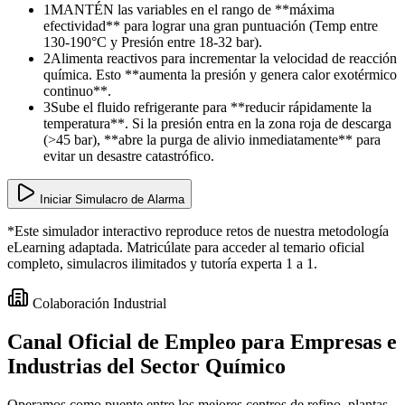
1
MANTÉN las variables en el rango de **máxima
efectividad** para lograr una gran puntuación (Temp entre
130-190°C y Presión entre 18-32 bar).
2
Alimenta reactivos para incrementar la velocidad de reacción
química. Esto **aumenta la presión y genera calor exotérmico
continuo**.
3
Sube el fluido refrigerante para **reducir rápidamente la
temperatura**. Si la presión entra en la zona roja de descarga
(>45 bar), **abre la purga de alivio inmediatamente** para
evitar un desastre catastrófico.
Iniciar Simulacro de Alarma
*Este simulador interactivo reproduce retos de nuestra metodología
eLearning adaptada. Matricúlate para acceder al temario oficial
completo, simulacros ilimitados y tutoría experta 1 a 1.
Colaboración Industrial
Canal Oficial de Empleo para
Empresas e
Industrias
del Sector Químico
Operamos como puente entre los mejores centros de refino, plantas