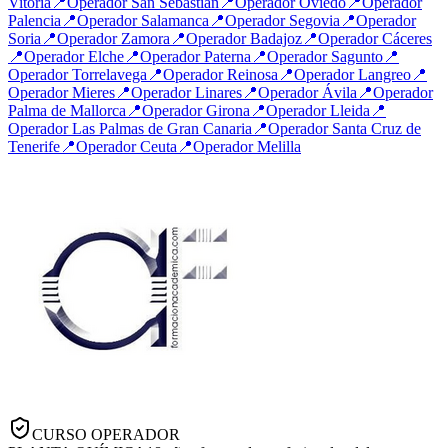
Vitoria
📍
Operador
San Sebastián
📍
Operador
Oviedo
📍
Operador
Palencia
📍
Operador
Salamanca
📍
Operador
Segovia
📍
Operador
Soria
📍
Operador
Zamora
📍
Operador
Badajoz
📍
Operador
Cáceres
📍
Operador
Elche
📍
Operador
Paterna
📍
Operador
Sagunto
📍
Operador
Torrelavega
📍
Operador
Reinosa
📍
Operador
Langreo
📍
Operador
Mieres
📍
Operador
Linares
📍
Operador
Ávila
📍
Operador
Palma de Mallorca
📍
Operador
Girona
📍
Operador
Lleida
📍
Operador
Las Palmas de Gran Canaria
📍
Operador
Santa Cruz de
Tenerife
📍
Operador
Ceuta
📍
Operador
Melilla
CURSO OPERADOR