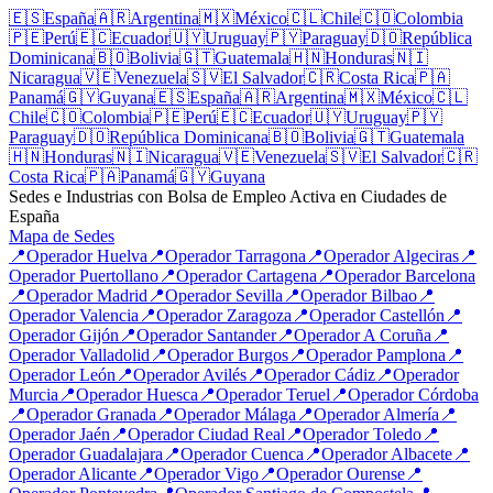
🇪🇸
España
🇦🇷
Argentina
🇲🇽
México
🇨🇱
Chile
🇨🇴
Colombia
🇵🇪
Perú
🇪🇨
Ecuador
🇺🇾
Uruguay
🇵🇾
Paraguay
🇩🇴
República
Dominicana
🇧🇴
Bolivia
🇬🇹
Guatemala
🇭🇳
Honduras
🇳🇮
Nicaragua
🇻🇪
Venezuela
🇸🇻
El Salvador
🇨🇷
Costa Rica
🇵🇦
Panamá
🇬🇾
Guyana
🇪🇸
España
🇦🇷
Argentina
🇲🇽
México
🇨🇱
Chile
🇨🇴
Colombia
🇵🇪
Perú
🇪🇨
Ecuador
🇺🇾
Uruguay
🇵🇾
Paraguay
🇩🇴
República Dominicana
🇧🇴
Bolivia
🇬🇹
Guatemala
🇭🇳
Honduras
🇳🇮
Nicaragua
🇻🇪
Venezuela
🇸🇻
El Salvador
🇨🇷
Costa Rica
🇵🇦
Panamá
🇬🇾
Guyana
Sedes e Industrias con Bolsa de Empleo Activa en Ciudades de
España
Mapa de Sedes
📍
Operador
Huelva
📍
Operador
Tarragona
📍
Operador
Algeciras
📍
Operador
Puertollano
📍
Operador
Cartagena
📍
Operador
Barcelona
📍
Operador
Madrid
📍
Operador
Sevilla
📍
Operador
Bilbao
📍
Operador
Valencia
📍
Operador
Zaragoza
📍
Operador
Castellón
📍
Operador
Gijón
📍
Operador
Santander
📍
Operador
A Coruña
📍
Operador
Valladolid
📍
Operador
Burgos
📍
Operador
Pamplona
📍
Operador
León
📍
Operador
Avilés
📍
Operador
Cádiz
📍
Operador
Murcia
📍
Operador
Huesca
📍
Operador
Teruel
📍
Operador
Córdoba
📍
Operador
Granada
📍
Operador
Málaga
📍
Operador
Almería
📍
Operador
Jaén
📍
Operador
Ciudad Real
📍
Operador
Toledo
📍
Operador
Guadalajara
📍
Operador
Cuenca
📍
Operador
Albacete
📍
Operador
Alicante
📍
Operador
Vigo
📍
Operador
Ourense
📍