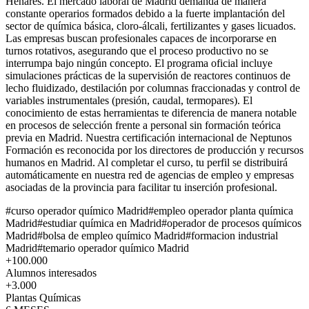
Henares. El mercado laboral de Madrid demanda de manera
constante operarios formados debido a la fuerte implantación del
sector de química básica, cloro-álcali, fertilizantes y gases licuados.
Las empresas buscan profesionales capaces de incorporarse en
turnos rotativos, asegurando que el proceso productivo no se
interrumpa bajo ningún concepto. El programa oficial incluye
simulaciones prácticas de la supervisión de reactores continuos de
lecho fluidizado, destilación por columnas fraccionadas y control de
variables instrumentales (presión, caudal, termopares). El
conocimiento de estas herramientas te diferencia de manera notable
en procesos de selección frente a personal sin formación teórica
previa en Madrid. Nuestra certificación internacional de Neptunos
Formación es reconocida por los directores de producción y recursos
humanos en Madrid. Al completar el curso, tu perfil se distribuirá
automáticamente en nuestra red de agencias de empleo y empresas
asociadas de la provincia para facilitar tu inserción profesional.
#
curso operador químico Madrid
#
empleo operador planta química
Madrid
#
estudiar química en Madrid
#
operador de procesos químicos
Madrid
#
bolsa de empleo químico Madrid
#
formacion industrial
Madrid
#
temario operador químico Madrid
+100.000
Alumnos interesados
+3.000
Plantas Químicas