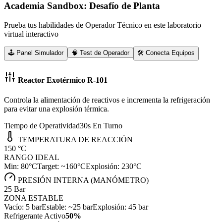
Academia Sandbox: Desafío de Planta
Prueba tus habilidades de Operador Técnico en este laboratorio
virtual interactivo
🕹️ Panel Simulador
🧠 Test de Operador
🛠️ Conecta Equipos
Reactor Exotérmico R-101
Controla la alimentación de reactivos e incrementa la refrigeración
para evitar una explosión térmica.
Tiempo de Operatividad
30
s En Turno
TEMPERATURA DE REACCIÓN
150
°C
RANGO IDEAL
Min: 80°C
Target: ~160°C
Explosión: 230°C
PRESIÓN INTERNA (MANÓMETRO)
25
Bar
ZONA ESTABLE
Vacío: 5 bar
Estable: ~25 bar
Explosión: 45 bar
Refrigerante Activo
50
%