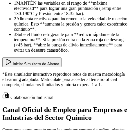
1
MANTÉN las variables en el rango de **máxima
efectividad** para lograr una gran puntuación (Temp entre
130-190°C y Presión entre 18-32 bar).
2
Alimenta reactivos para incrementar la velocidad de reacción
química. Esto **aumenta la presión y genera calor exotérmico
continuo**.
3
Sube el fluido refrigerante para **reducir rápidamente la
temperatura**. Si la presión entra en la zona roja de descarga
(>45 bar), **abre la purga de alivio inmediatamente** para
evitar un desastre catastrófico.
Iniciar Simulacro de Alarma
*Este simulador interactivo reproduce retos de nuestra metodología
eLearning adaptada. Matricúlate para acceder al temario oficial
completo, simulacros ilimitados y tutoría experta 1 a 1.
Colaboración Industrial
Canal Oficial de Empleo para
Empresas e
Industrias
del Sector Químico
Operamos como puente entre los mejores centros de refino, plantas