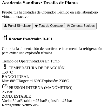
Academia Sandbox: Desafío de Planta
Prueba tus habilidades de Operador Técnico en este laboratorio
virtual interactivo
🕹️ Panel Simulador
🧠 Test de Operador
🛠️ Conecta Equipos
Reactor Exotérmico R-101
Controla la alimentación de reactivos e incrementa la refrigeración
para evitar una explosión térmica.
Tiempo de Operatividad
30
s En Turno
TEMPERATURA DE REACCIÓN
150
°C
RANGO IDEAL
Min: 80°C
Target: ~160°C
Explosión: 230°C
PRESIÓN INTERNA (MANÓMETRO)
25
Bar
ZONA ESTABLE
Vacío: 5 bar
Estable: ~25 bar
Explosión: 45 bar
Refrigerante Activo
50
%