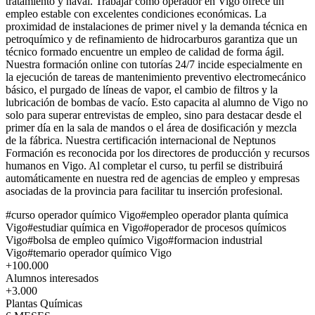
tratamiento y naval. Trabajar como operador en Vigo ofrece un
empleo estable con excelentes condiciones económicas. La
proximidad de instalaciones de primer nivel y la demanda técnica en
petroquímico y de refinamiento de hidrocarburos garantiza que un
técnico formado encuentre un empleo de calidad de forma ágil.
Nuestra formación online con tutorías 24/7 incide especialmente en
la ejecución de tareas de mantenimiento preventivo electromecánico
básico, el purgado de líneas de vapor, el cambio de filtros y la
lubricación de bombas de vacío. Esto capacita al alumno de Vigo no
solo para superar entrevistas de empleo, sino para destacar desde el
primer día en la sala de mandos o el área de dosificación y mezcla
de la fábrica. Nuestra certificación internacional de Neptunos
Formación es reconocida por los directores de producción y recursos
humanos en Vigo. Al completar el curso, tu perfil se distribuirá
automáticamente en nuestra red de agencias de empleo y empresas
asociadas de la provincia para facilitar tu inserción profesional.
#
curso operador químico Vigo
#
empleo operador planta química
Vigo
#
estudiar química en Vigo
#
operador de procesos químicos
Vigo
#
bolsa de empleo químico Vigo
#
formacion industrial
Vigo
#
temario operador químico Vigo
+100.000
Alumnos interesados
+3.000
Plantas Químicas