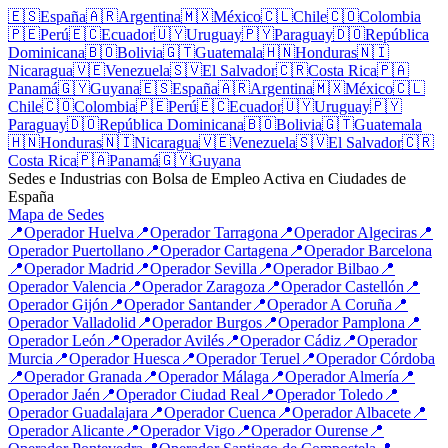
🇪🇸
España
🇦🇷
Argentina
🇲🇽
México
🇨🇱
Chile
🇨🇴
Colombia
🇵🇪
Perú
🇪🇨
Ecuador
🇺🇾
Uruguay
🇵🇾
Paraguay
🇩🇴
República
Dominicana
🇧🇴
Bolivia
🇬🇹
Guatemala
🇭🇳
Honduras
🇳🇮
Nicaragua
🇻🇪
Venezuela
🇸🇻
El Salvador
🇨🇷
Costa Rica
🇵🇦
Panamá
🇬🇾
Guyana
🇪🇸
España
🇦🇷
Argentina
🇲🇽
México
🇨🇱
Chile
🇨🇴
Colombia
🇵🇪
Perú
🇪🇨
Ecuador
🇺🇾
Uruguay
🇵🇾
Paraguay
🇩🇴
República Dominicana
🇧🇴
Bolivia
🇬🇹
Guatemala
🇭🇳
Honduras
🇳🇮
Nicaragua
🇻🇪
Venezuela
🇸🇻
El Salvador
🇨🇷
Costa Rica
🇵🇦
Panamá
🇬🇾
Guyana
Sedes e Industrias con Bolsa de Empleo Activa en Ciudades de
España
Mapa de Sedes
📍
Operador
Huelva
📍
Operador
Tarragona
📍
Operador
Algeciras
📍
Operador
Puertollano
📍
Operador
Cartagena
📍
Operador
Barcelona
📍
Operador
Madrid
📍
Operador
Sevilla
📍
Operador
Bilbao
📍
Operador
Valencia
📍
Operador
Zaragoza
📍
Operador
Castellón
📍
Operador
Gijón
📍
Operador
Santander
📍
Operador
A Coruña
📍
Operador
Valladolid
📍
Operador
Burgos
📍
Operador
Pamplona
📍
Operador
León
📍
Operador
Avilés
📍
Operador
Cádiz
📍
Operador
Murcia
📍
Operador
Huesca
📍
Operador
Teruel
📍
Operador
Córdoba
📍
Operador
Granada
📍
Operador
Málaga
📍
Operador
Almería
📍
Operador
Jaén
📍
Operador
Ciudad Real
📍
Operador
Toledo
📍
Operador
Guadalajara
📍
Operador
Cuenca
📍
Operador
Albacete
📍
Operador
Alicante
📍
Operador
Vigo
📍
Operador
Ourense
📍