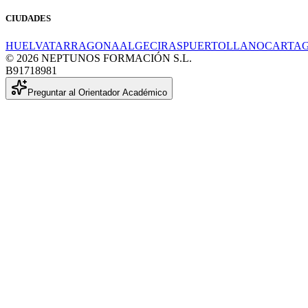
CIUDADES
HUELVA
TARRAGONA
ALGECIRAS
PUERTOLLANO
CARTA
© 2026 NEPTUNOS FORMACIÓN S.L.
B91718981
Preguntar al Orientador Académico