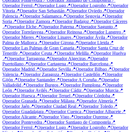
Operador
Pontevedra
📍
Operador
Santiago de Compostela
📍
Operador
Ferrol
📍
Operador
Lugo
📍
Operador
Logroño
📍
Operador
Vitoria
📍
Operador
San Sebastián
📍
Operador
Oviedo
📍
Operador
Palencia
📍
Operador
Salamanca
📍
Operador
Segovia
📍
Operador
Soria
📍
Operador
Zamora
📍
Operador
Badajoz
📍
Operador
Cáceres
📍
Operador
Elche
📍
Operador
Paterna
📍
Operador
Sagunto
📍
Operador
Torrelavega
📍
Operador
Reinosa
📍
Operador
Langreo
📍
Operador
Mieres
📍
Operador
Linares
📍
Operador
Ávila
📍
Operador
Palma de Mallorca
📍
Operador
Girona
📍
Operador
Lleida
📍
Operador
Las Palmas de Gran Canaria
📍
Operador
Santa Cruz de
Tenerife
📍
Operador
Ceuta
📍
Operador
Melilla
📍
Operador
Huelva
📍
Operador
Tarragona
📍
Operador
Algeciras
📍
Operador
Puertollano
📍
Operador
Cartagena
📍
Operador
Barcelona
📍
Operador
Madrid
📍
Operador
Sevilla
📍
Operador
Bilbao
📍
Operador
Valencia
📍
Operador
Zaragoza
📍
Operador
Castellón
📍
Operador
Gijón
📍
Operador
Santander
📍
Operador
A Coruña
📍
Operador
Valladolid
📍
Operador
Burgos
📍
Operador
Pamplona
📍
Operador
León
📍
Operador
Avilés
📍
Operador
Cádiz
📍
Operador
Murcia
📍
Operador
Huesca
📍
Operador
Teruel
📍
Operador
Córdoba
📍
Operador
Granada
📍
Operador
Málaga
📍
Operador
Almería
📍
Operador
Jaén
📍
Operador
Ciudad Real
📍
Operador
Toledo
📍
Operador
Guadalajara
📍
Operador
Cuenca
📍
Operador
Albacete
📍
Operador
Alicante
📍
Operador
Vigo
📍
Operador
Ourense
📍
Operador
Pontevedra
📍
Operador
Santiago de Compostela
📍
Operador
Ferrol
📍
Operador
Lugo
📍
Operador
Logroño
📍
Operador