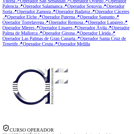
Vitoria
📍
Operador
San Sebastián
📍
Operador
Oviedo
📍
Operador
Palencia
📍
Operador
Salamanca
📍
Operador
Segovia
📍
Operador
Soria
📍
Operador
Zamora
📍
Operador
Badajoz
📍
Operador
Cáceres
📍
Operador
Elche
📍
Operador
Paterna
📍
Operador
Sagunto
📍
Operador
Torrelavega
📍
Operador
Reinosa
📍
Operador
Langreo
📍
Operador
Mieres
📍
Operador
Linares
📍
Operador
Ávila
📍
Operador
Palma de Mallorca
📍
Operador
Girona
📍
Operador
Lleida
📍
Operador
Las Palmas de Gran Canaria
📍
Operador
Santa Cruz de
Tenerife
📍
Operador
Ceuta
📍
Operador
Melilla
CURSO OPERADOR